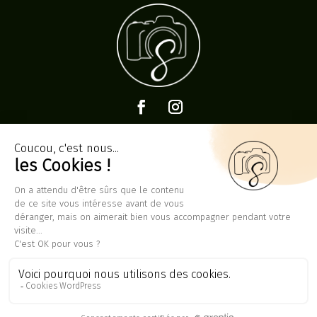
Contact
SOPHIECHEVRIERPRO@GMAIL.COM
WHATSAPP AU
06 68 15 97 64
RÉSERVER UNE SÉANCE PHOTO
Photographe professionnelle, j’interviens notamment autour
de Nantes, incluant le Morbihan, La Baule, Saint-Nazaire,
Pornichet, Noirmoutier, Tours, Poitiers, Angers et la Vendée
© 2024 – 2025 SOPHIE CHEVRIER PHOTOGRAPHE – TOUS