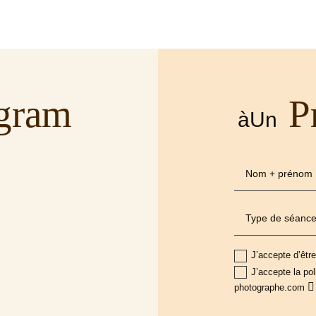
agram
P
àUn
J’accepte d’êtr
J’accepte la pol
photographe.com