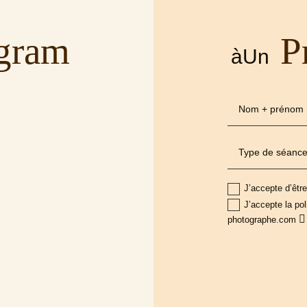
agram
P
àUn
J’accepte d’êtr
J’accepte la pol
photographe.com